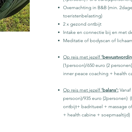
Overnachting in B&B (min. 2dage
toeristenbelasting)
2 x gezond ontbijt
Intake en connectie bij en met 
Meditatie of bodyscan of lichaa
Op reis met jezelf
'bewustwordin
(1persoon)/650 euro (2 personen
inner peace coaching + health c
Op reis met jezelf
'balans':
Vanaf 
persoon)/935 euro (2personen) (
ontbijt+ badritueel + massage of
+ health cabine + soepmaaltijd)