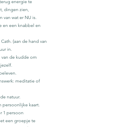
terug energie te
, dingen zien,
 van wat er NU is.
e en een knabbel en
 Cath. (aan de hand van
ur in.
ie van de kudde om
ezelf.
beleven.
amswerk: meditatie of
 de natuur.
 persoonlijke kaart.
or 1 persoon
et een groepje te