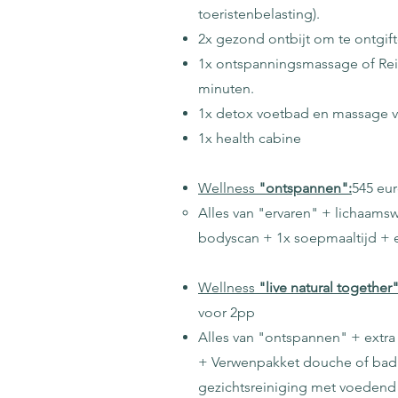
toeristenbelasting).
2x gezond ontbijt om te ontgift
1x ontspanningsmassage of Rei
minuten.
​
1x detox voetbad en massage v
1x health cabine
Wellness
"ontspannen":
545 eu
Alles van "ervaren" + lichaamsw
bodyscan + 1x soepmaaltijd + ex
Wellness
"live natural together
voor 2pp
Alles van "ontspannen" + extra
+ Verwenpakket douche of bad
gezichtsreiniging met voeden