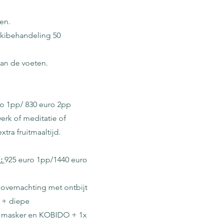
en.
kibehandeling 50
an de voeten.
ro 1pp/ 830 euro 2pp
erk of meditatie of
tra fruitmaaltijd.
":
925 euro 1pp/1440 euro
 overnachting met ontbijt
 + diepe
d masker en KOBIDO + 1x