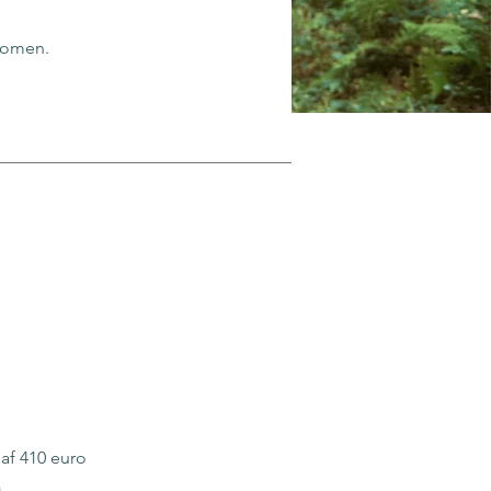
 komen.
af 410 euro
)