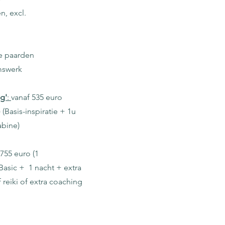
n, excl.
de paarden
mswerk
g'
:
vanaf 535 euro
)
(Basis-inspiratie + 1u
abine)
755 euro (1
Basic + 1 nacht + extra
 reiki of extra coaching