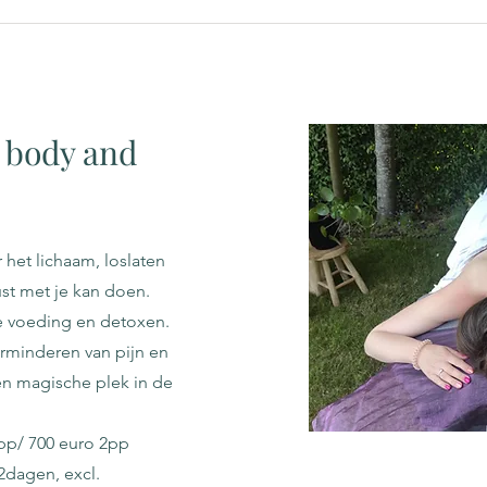
e body and
r het lichaam, loslaten
ust met je kan doen.
 voeding en detoxen.
rminderen van pijn en
en magische plek in de
pp/ 700 euro 2pp
2dagen, excl.