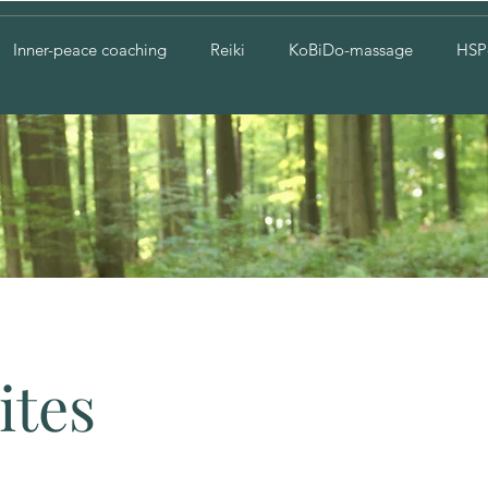
Inner-peace coaching
Reiki
KoBiDo-massage
HSP
ites